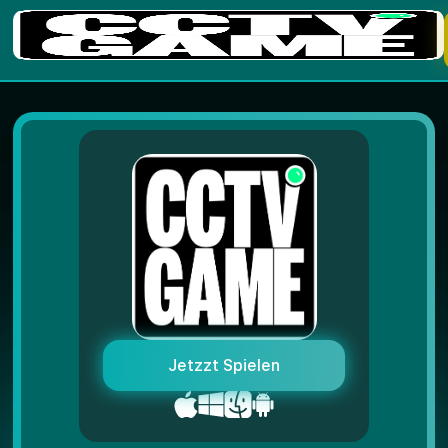
Jetzzt Spielen