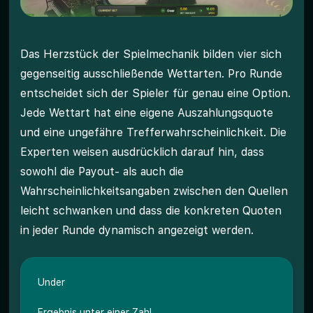
Das Herzstück der Spielmechanik bilden vier sich
gegenseitig ausschließende Wettarten. Pro Runde
entscheidet sich der Spieler für genau eine Option.
Jede Wettart hat eine eigene Auszahlungsquote
und eine ungefähre Trefferwahrscheinlichkeit. Die
Experten weisen ausdrücklich darauf hin, dass
sowohl die Payout- als auch die
Wahrscheinlichkeitsangaben zwischen den Quellen
leicht schwanken und dass die konkreten Quoten
in jeder Runde dynamisch angezeigt werden.
Under
Ergebnis unter einer Zahl