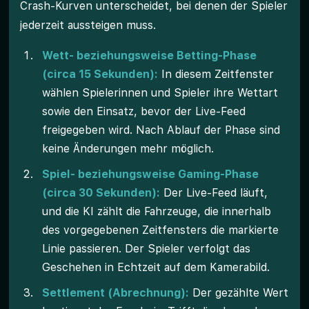
Crash-Kurven unterscheidet, bei denen der Spieler
jederzeit aussteigen muss.
Wett- beziehungsweise Betting-Phase
(circa 15 Sekunden):
In diesem Zeitfenster
wählen Spielerinnen und Spieler ihre Wettart
sowie den Einsatz, bevor der Live-Feed
freigegeben wird. Nach Ablauf der Phase sind
keine Änderungen mehr möglich.
Spiel- beziehungsweise Gaming-Phase
(circa 30 Sekunden):
Der Live-Feed läuft,
und die KI zählt die Fahrzeuge, die innerhalb
des vorgegebenen Zeitfensters die markierte
Linie passieren. Der Spieler verfolgt das
Geschehen in Echtzeit auf dem Kamerabild.
Settlement (Abrechnung):
Der gezählte Wert