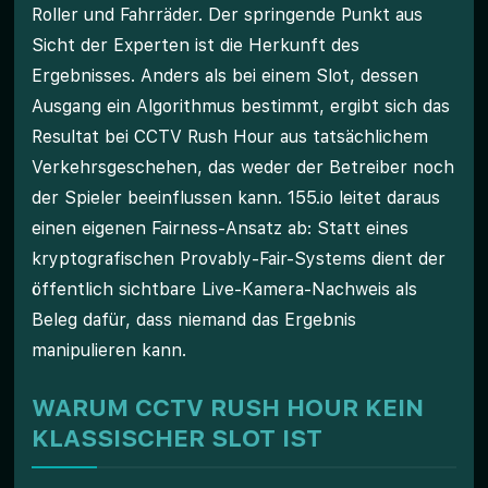
Roller und Fahrräder. Der springende Punkt aus
Sicht der Experten ist die Herkunft des
Ergebnisses. Anders als bei einem Slot, dessen
Ausgang ein Algorithmus bestimmt, ergibt sich das
Resultat bei CCTV Rush Hour aus tatsächlichem
Verkehrsgeschehen, das weder der Betreiber noch
der Spieler beeinflussen kann. 155.io leitet daraus
einen eigenen Fairness-Ansatz ab: Statt eines
kryptografischen Provably-Fair-Systems dient der
öffentlich sichtbare Live-Kamera-Nachweis als
Beleg dafür, dass niemand das Ergebnis
manipulieren kann.
WARUM CCTV RUSH HOUR KEIN
KLASSISCHER SLOT IST