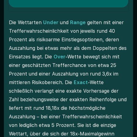
Die Wettarten
Under
und
Range
gelten mit einer
Trefferwahrscheinlichkeit von jeweils rund 40
Prozent als risikoarme Einstiegsoptionen, deren
Auszahlung bei etwas mehr als dem Doppelten des
Einsatzes liegt. Die
Over
-Wette bewegt sich mit
einer geschätzten Trefferchance von etwa 25
Prozent und einer Auszahlung von rund 3,6x im
mittleren Risikobereich. Die
Exact
-Wette
schließlich verlangt eine exakte Vorhersage der
Zahl beziehungsweise der exakten Reihenfolge und
liefert mit rund 18,18x die höchstmögliche
Auszahlung – bei einer Trefferwahrscheinlichkeit
von lediglich etwa 5 Prozent. Sie ist die einzige
Wettart, über die sich der 18x-Maximalgewinn