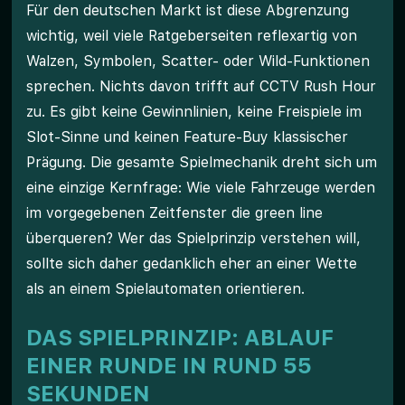
Für den deutschen Markt ist diese Abgrenzung
wichtig, weil viele Ratgeberseiten reflexartig von
Walzen, Symbolen, Scatter- oder Wild-Funktionen
sprechen. Nichts davon trifft auf CCTV Rush Hour
zu. Es gibt keine Gewinnlinien, keine Freispiele im
Slot-Sinne und keinen Feature-Buy klassischer
Prägung. Die gesamte Spielmechanik dreht sich um
eine einzige Kernfrage: Wie viele Fahrzeuge werden
im vorgegebenen Zeitfenster die green line
überqueren? Wer das Spielprinzip verstehen will,
sollte sich daher gedanklich eher an einer Wette
als an einem Spielautomaten orientieren.
DAS SPIELPRINZIP: ABLAUF
EINER RUNDE IN RUND 55
SEKUNDEN